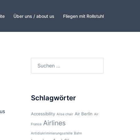
ite
Über uns / about us
Fliegen mit Rollstuhl
Suchen
nach:
Schlagwörter
ous
Accessibility
Air Berlin
Ailse chair
Air
Airlines
France
Antidiskriminierungsstelle
Bahn