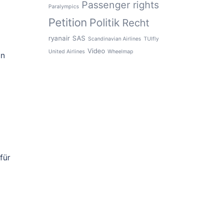
Passenger rights
Paralympics
Petition
Politik
Recht
ryanair
SAS
Scandinavian Airlines
TUIfly
Video
United Airlines
Wheelmap
in
für