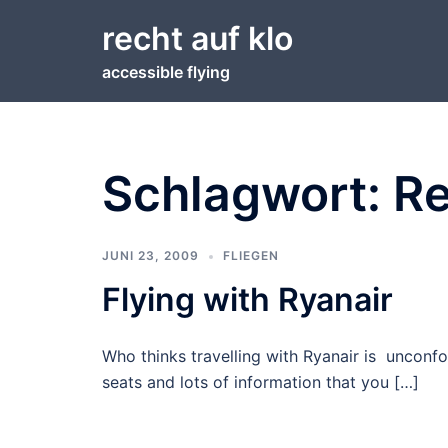
Zum
recht auf klo
Inhalt
springen
accessible flying
Schlagwort:
Re
JUNI 23, 2009
FLIEGEN
Flying with Ryanair
Who thinks travelling with Ryanair is unconfo
seats and lots of information that you […]