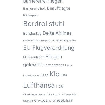
barrierefrei fliegen
Beauftragte
Barrierefreiheit
Blücherplatz
Bordrollstuhl
Delta Airlines
Bundestag
Einstweilige Verfügung
EU Flight Regulation
EU Flugverordnung
Fliegen
EU Regulation
gelöscht
Germanwings
Iberia
Klo
KLM
LBA
Inklusion
Kiel
Lufthansa
NDR
Oberbürgermeister Ulf Kämpfer
Offener Brief
on-board wheelchair
Olympia