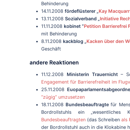
Behinderung
14.11.2008
fördeflüsterer „
Kay Macquarri
13.11.2008
Sozialverband „
Initiative Rec
11.11.2008
kobinet “
Petition Barrierefrei
mit Behinderung
8.11.2008
kackblog „
Kacken über den Wo
Geschäft
andere Reaktionen
11.12.2008
Ministerin Trauernicht
– So
Engagement für Barrierefreiheit im Flug
25.11.2008
Euopaparlamentsabgeordn
“zügig” umzusetzen
18.11.2008
Bundesbeauftragte
für Mens
Bordrollstuhls ein „wesentliches K
Bundesbeauftragten
(das Schreiben
als
der Bordrollstuhl auch in die Klokabine h