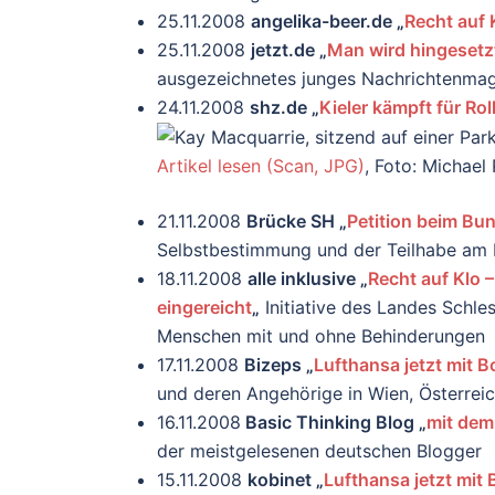
25.11.2008
angelika-beer.de „
Recht auf 
25.11.2008
jetzt.de „
Man wird hingesetz
ausgezeichnetes junges Nachrichtenmag
24.11.2008
shz.de „
Kieler kämpft für Rol
Artikel lesen (Scan, JPG)
, Foto: Michael 
21.11.2008
Brücke SH „
Petition beim Bun
Selbstbestimmung und der Teilhabe am L
18.11.2008
alle inklusive „
Recht auf Klo 
eingereicht
„
Initiative des Landes Schle
Menschen mit und ohne Behinderungen
17.11.2008
Bizeps „
Lufthansa jetzt mit B
und deren Angehörige in Wien, Österrei
16.11.2008
Basic Thinking Blog „
mit dem 
der meistgelesenen deutschen Blogger
15.11.2008
kobinet „
Lufthansa jetzt mit 