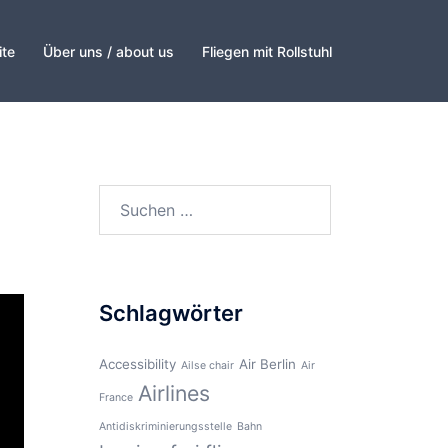
ite
Über uns / about us
Fliegen mit Rollstuhl
Suchen
nach:
Schlagwörter
Accessibility
Air Berlin
Ailse chair
Air
Airlines
France
Antidiskriminierungsstelle
Bahn