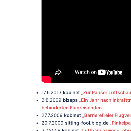
17.6.2013
kobinet
„Zur Pariser Luftschau
2.8.2009
bizeps
„Ein Jahr nach Inkraft
behinderten Flugreisenden“
27.7.2009
kobinet
„Barrierefreier Flugve
20.7.2009
sitting-fool.blog.de
„Pinkelpa
2.7.2009
kobinet
„Lufthansa wieder ohne