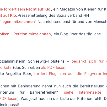
e fordert sein Recht auf Klo
„
ein Magazin von Kielern für Ki
ht auf Klo
„
Pressemitteilung des Sozialverband HH
 Fliegen mitzeichnen
“
Nachrichtendienst für und von Mensc
lken – Petition mitzeichnen
„
ein Blog über das tägliche
zialministerin Schleswig-Holsteins –
bedankt sich für 
verkehr
(das Schreiben
als PDF lesen
)
ete
Angelika Beer,
fordert Fluglinien auf, die Flugverord
chen mit Behinderung nennt nun auch die Bereitstellung 
riterium für Barrierefreiheit“,
siehe Internetseite 
 PDF lesen
). Was jetzt noch in der Liste der Kriterien fehlt: 
ineinpasst!