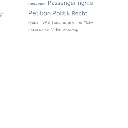
Passenger rights
Paralympics
Petition
Politik
Recht
g“
ryanair
SAS
Scandinavian Airlines
TUIfly
Video
United Airlines
Wheelmap