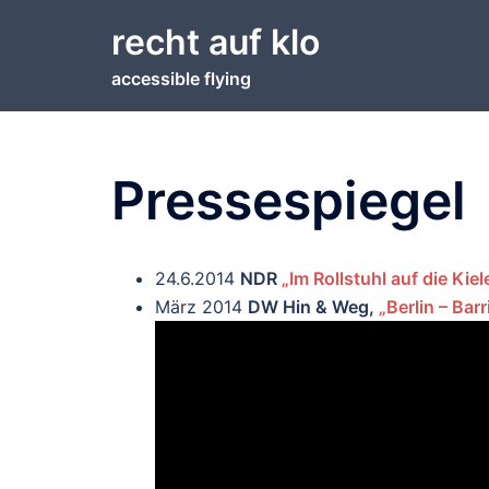
Zum
recht auf klo
Inhalt
springen
accessible flying
Pressespiegel
24.6.2014
NDR
„Im Rollstuhl auf die Kie
März 2014
DW Hin & Weg,
„Berlin – Barr