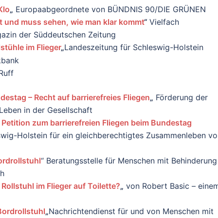
Klo
„
Europaabgeordnete von BÜNDNIS 90/DIE GRÜNEN
t und muss sehen, wie man klar kommt
“
Vielfach
azin der Süddeutschen Zeitung
lstühle im Flieger
„
Landeszeitung für Schleswig-Holstein
Ruff
destag – Recht auf barrierefreies Fliegen
„
Förderung der
eben in der Gesellschaft
– Petition zum barrierefreien Fliegen beim Bundestag
swig-Holstein für ein gleichberechtigtes Zusammenleben v
ordrollstuhl
“ Beratungsstelle für Menschen mit Behinderung
ch
Rollstuhl im Flieger auf Toilette?
„
von Robert Basic – eine
Bordrollstuhl
„
Nachrichtendienst für und von Menschen mit