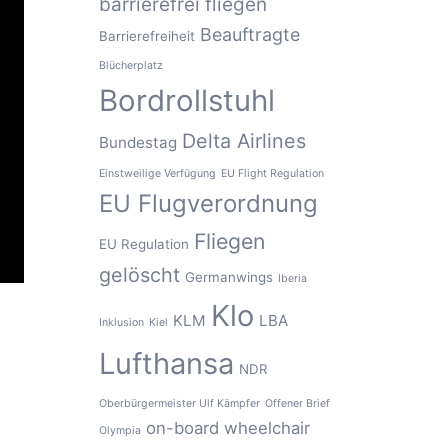
barrierefrei fliegen
Beauftragte
Barrierefreiheit
Blücherplatz
Bordrollstuhl
Delta Airlines
Bundestag
Einstweilige Verfügung
EU Flight Regulation
EU Flugverordnung
Fliegen
EU Regulation
gelöscht
Germanwings
Iberia
Klo
KLM
LBA
Inklusion
Kiel
Lufthansa
NDR
Oberbürgermeister Ulf Kämpfer
Offener Brief
on-board wheelchair
Olympia