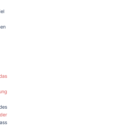
el
hen
das
nung
des
der
Dass