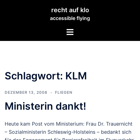
Zum
recht auf klo
Inhalt
accessible flying
springen
Menü
umschalten
Schlagwort:
KLM
DEZEMBER 13, 2008
FLIEGEN
Ministerin dankt!
Heute kam Post vom Ministerium: Frau Dr. Trauernicht
– Sozialministerin Schleswig-Holsteins – bedankt sich