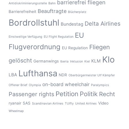
barrierefrei fliegen
Antidiskriminierungsstelle
Bahn
Beauftragte
Barrierefreiheit
Blücherplatz
Bordrollstuhl
Delta Airlines
Bundestag
EU
Einstweilige Verfügung
EU Flight Regulation
Flugverordnung
Fliegen
EU Regulation
Klo
gelöscht
KLM
Germanwings
Iberia
Inklusion
Kiel
Lufthansa
LBA
NDR
Oberbürgermeister Ulf Kämpfer
on-board wheelchair
Offener Brief
Olympia
Paralympics
Petition
Politik
Recht
Passenger rights
ryanair
SAS
Video
Scandinavian Airlines
TUIfly
United Airlines
Wheelmap