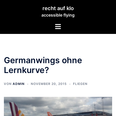
Zum
recht auf klo
Inhalt
accessible flying
springen
Menü
umschalten
Germanwings ohne
Lernkurve?
VON
ADMIN
NOVEMBER 20, 2015
FLIEGEN