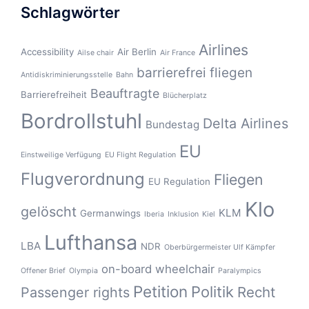
Schlagwörter
Airlines
Accessibility
Air Berlin
Ailse chair
Air France
barrierefrei fliegen
Antidiskriminierungsstelle
Bahn
Beauftragte
Barrierefreiheit
Blücherplatz
Bordrollstuhl
Delta Airlines
Bundestag
EU
Einstweilige Verfügung
EU Flight Regulation
Flugverordnung
Fliegen
EU Regulation
Klo
gelöscht
KLM
Germanwings
Iberia
Inklusion
Kiel
Lufthansa
LBA
NDR
Oberbürgermeister Ulf Kämpfer
on-board wheelchair
Offener Brief
Olympia
Paralympics
Petition
Politik
Recht
Passenger rights