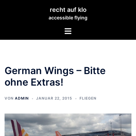
Zum
recht auf klo
Inhalt
accessible flying
springen
Menü
umschalten
German Wings – Bitte
ohne Extras!
VON
ADMIN
JANUAR 22, 2015
FLIEGEN