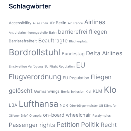
Schlagwörter
Airlines
Accessibility
Air Berlin
Ailse chair
Air France
barrierefrei fliegen
Antidiskriminierungsstelle
Bahn
Beauftragte
Barrierefreiheit
Blücherplatz
Bordrollstuhl
Delta Airlines
Bundestag
EU
Einstweilige Verfügung
EU Flight Regulation
Flugverordnung
Fliegen
EU Regulation
Klo
gelöscht
KLM
Germanwings
Iberia
Inklusion
Kiel
Lufthansa
LBA
NDR
Oberbürgermeister Ulf Kämpfer
on-board wheelchair
Offener Brief
Olympia
Paralympics
Petition
Politik
Recht
Passenger rights