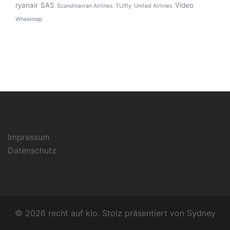
ryanair
SAS
Video
Scandinavian Airlines
TUIfly
United Airlines
Wheelmap
Impressum
Datenschutz
© 2026 recht auf klo. Stolz präsentiert von
Sydney